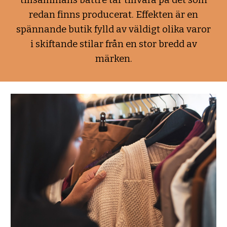
tillsammans bättre tar tillvara på det som
redan finns producerat. Effekten är en
spännande butik fylld av väldigt olika varor
i skiftande stilar från en stor bredd av
märken.